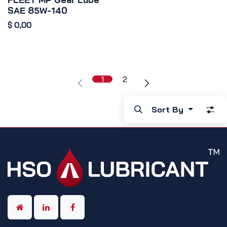
SAE 85W-140
$
0,00
1
2
Sort By