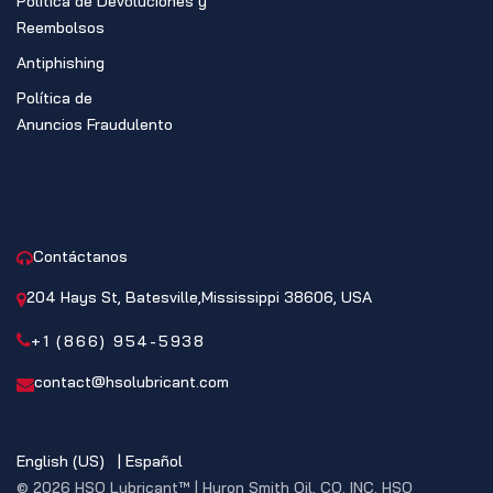
Política de Devoluciones y
Reembolsos
Antiphishing
Política de
Anuncios Fraudulento
CONTACTO
Contáctanos
204 Hays St, Batesville,Mississippi 38606, USA
+1 (866) 954-5938
contact@hsolubricant.com
English (US)
|
Español
© 2026 HSO Lubricant™ | Huron Smith Oil, CO. INC, HSO