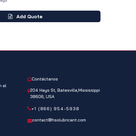
Days
Add Quote
 DEL
CONTACTO
Contáctanos
 el
204 Hays St, Batesville,Mississippi
38606, USA
+1 (866) 954-5938
contact@hsolubricant.com