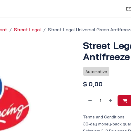
vicios y Soluciones
Tienda
Descubrir
E
lant
Street Legal
Street Legal Universal Green Antifree
Street Leg
Antifreez
Automotive
$
0,00
Terms and Conditions
30-day money-back gua