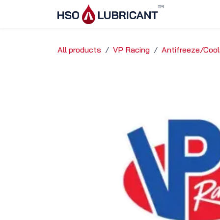
Ir al contenido
Inicio
Ser
All products
VP Racing
Antifreeze/Coo