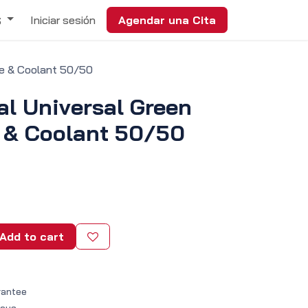
Iniciar sesión
Agendar una Cita
S
ze & Coolant 50/50
al Universal Green
e & Coolant 50/50
Add to cart
rantee