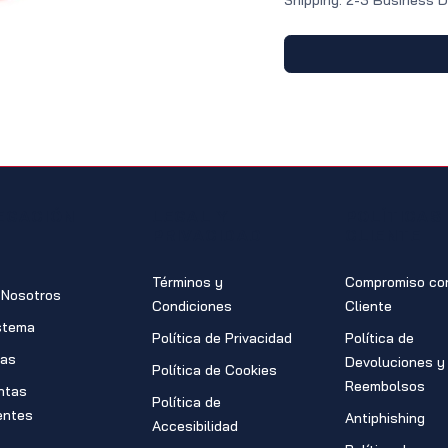
Shipping: 2-3 Business 
EGACIÓN
LEGAL Y
POLÍTICAS
PRIVACIDAD
CLIENTE
Términos y
Compromiso con
 Nosotros
Condiciones
Cliente
stema
Política de Privacidad
Política de
ras
Devoluciones y
Política de Cookies
Reembolsos
ntas
Política de
entes
Antiphishing
Accesibilidad