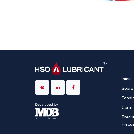
NAV
Inicio
Sobre
Ecosi
Carre
Pregu
Frecu