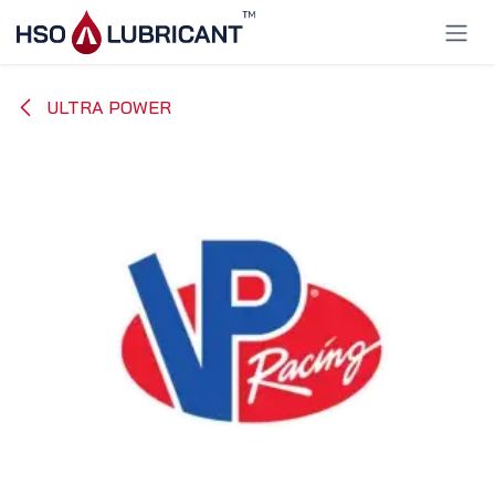
Ir al contenido
ULTRA POWER