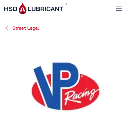
Ir al contenido
Street Legal