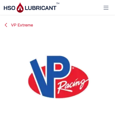
Ir al contenido
VP Extreme