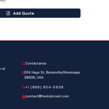
Days
Add Quote
 DEL
CONTACTO
Contáctanos
 el
204 Hays St, Batesville,Mississippi
38606, USA
+1 (866) 954-5938
contact@hsolubricant.com