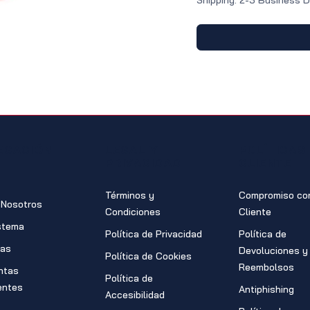
Shipping: 2-3 Business 
EGACIÓN
LEGAL Y
POLÍTICAS
PRIVACIDAD
CLIENTE
Términos y
Compromiso con
 Nosotros
Condiciones
Cliente
stema
Política de Privacidad
Política de
ras
Devoluciones y
Política de Cookies
Reembolsos
ntas
Política de
entes
Antiphishing
Accesibilidad