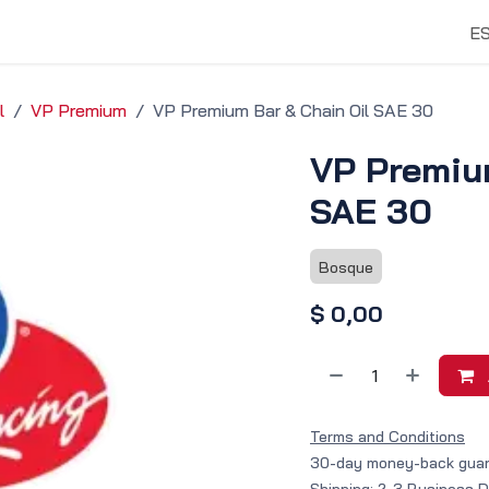
vicios y Soluciones
Tienda
Descubrir
E
l
VP Premium
VP Premium Bar & Chain Oil SAE 30
VP Premiu
SAE 30
Bosque
$
0,00
Terms and Conditions
30-day money-back gua