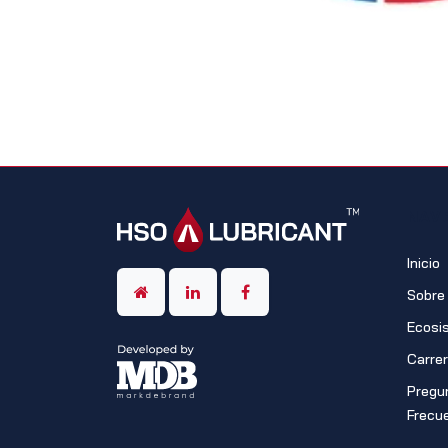
NAV
Inicio
Sobre
Ecosi
Carre
Pregu
Frecu