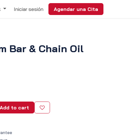
Iniciar sesión
Agendar una Cita
S
m Bar & Chain Oil
Add to cart
rantee