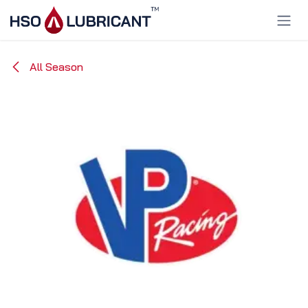
Ir al contenido
All Season